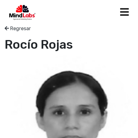
Regresar
Nosotros
Rocío Rojas
Soluciones
Clientes
Blog
Estudios
Panelistas
Contáctanos