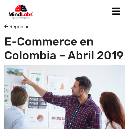
Regresar
Nosotros
E-Commerce en
Soluciones
Colombia – Abril 2019
Clientes
Blog
Estudios
Panelistas
Contáctanos