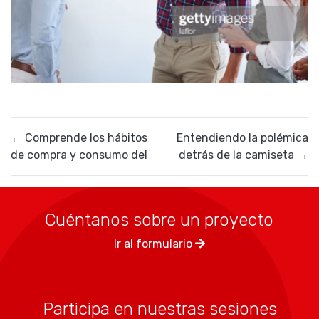
+57 3046704425
6023802904
contacto@mindlabs.co
←
Comprende los hábitos
Entendiendo la polémica
de compra y consumo del
detrás de la camiseta
→
Cuéntanos sobre un proyecto
Ir al formulario
Participa en nuestras sesiones